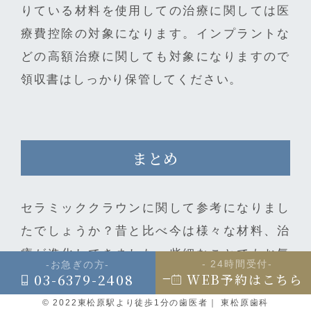
りている材料を使用しての治療に関しては医
療費控除の対象になります。インプラントな
どの高額治療に関しても対象になりますので
領収書はしっかり保管してください。
まとめ
セラミッククラウンに関して参考になりまし
たでしょうか？昔と比べ今は様々な材料、治
療が進化してきました。些細なことでもお気
- 24時間受付-
-お急ぎの方-
_
03-6379-2408
軽にご相談ください。
WEB予約はこちら
© 2022
東松原駅より徒歩1分の歯医者
｜ 東松原歯科