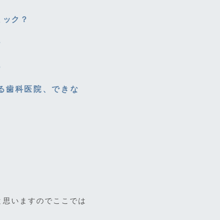
ミック？
？
？
きる歯科医院、できな
と思いますのでここでは