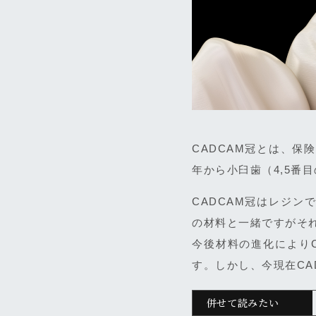
CADCAM冠とは、保
年から小臼歯（4,5番
CADCAM冠はレジ
の材料と一緒ですがそ
今後材料の進化により
す。しかし、今現在CA