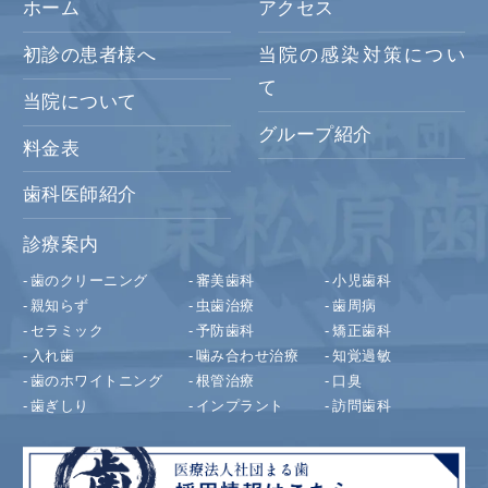
ホーム
アクセス
初診の患者様へ
当院の感染対策につい
て
当院について
グループ紹介
料金表
歯科医師紹介
診療案内
歯のクリーニング
審美歯科
小児歯科
親知らず
虫歯治療
歯周病
セラミック
予防歯科
矯正歯科
入れ歯
噛み合わせ治療
知覚過敏
歯のホワイトニング
根管治療
口臭
歯ぎしり
インプラント
訪問歯科