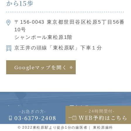
から15歩
〒156-0043 東京都世田谷区松原5丁目56番
10号
シャンポール東松原1階
京王井の頭線「東松原駅」下車１分
Googleマップを開く
ホーム
アクセス
- 24時間受付-
-お急ぎの方-
_
03-6379-2408
WEB予約はこちら
初診の患者様へ
当院の感染対策につい
© 2022
東松原駅より徒歩1分の歯医者
｜ 東松原歯科
て